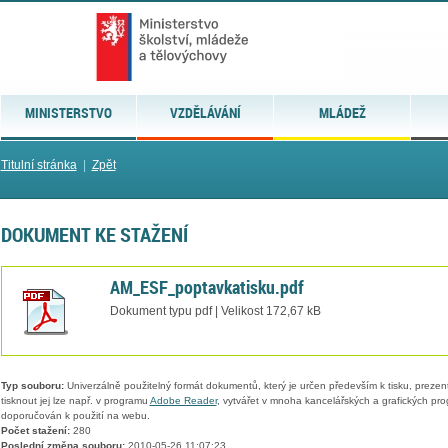
MINISTERSTVO
VZDĚLÁVÁNÍ
MLÁDEŽ
Titulní stránka
|
Zpět
DOKUMENT KE STAŽENÍ
AM_ESF_poptavkatisku.pdf
Dokument typu pdf | Velikost 172,67 kB
Typ souboru:
Univerzálně použitelný formát dokumentů, který je určen především k tisku, prezen
tisknout jej lze např. v programu
Adobe Reader
, vytvářet v mnoha kancelářských a grafických pr
doporučován k použití na webu.
Počet stažení:
280
Poslední změna souboru:
2010-05-26 11:07:23