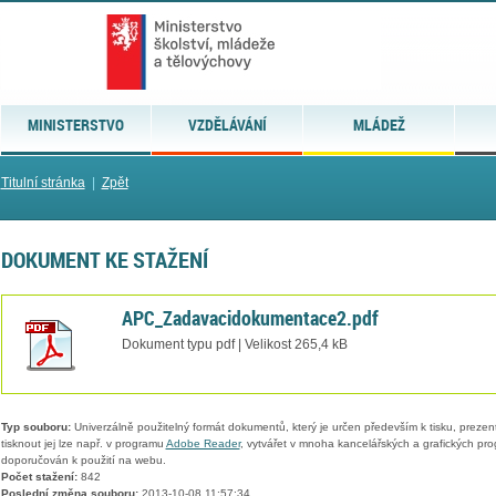
MINISTERSTVO
VZDĚLÁVÁNÍ
MLÁDEŽ
Titulní stránka
|
Zpět
DOKUMENT KE STAŽENÍ
APC_Zadavacidokumentace2.pdf
Dokument typu pdf | Velikost 265,4 kB
Typ souboru:
Univerzálně použitelný formát dokumentů, který je určen především k tisku, prezen
tisknout jej lze např. v programu
Adobe Reader
, vytvářet v mnoha kancelářských a grafických pr
doporučován k použití na webu.
Počet stažení:
842
Poslední změna souboru:
2013-10-08 11:57:34