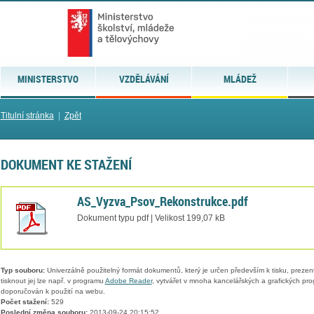
MINISTERSTVO
VZDĚLÁVÁNÍ
MLÁDEŽ
Titulní stránka
|
Zpět
DOKUMENT KE STAŽENÍ
AS_Vyzva_Psov_Rekonstrukce.pdf
Dokument typu pdf | Velikost 199,07 kB
Typ souboru:
Univerzálně použitelný formát dokumentů, který je určen především k tisku, prezen
tisknout jej lze např. v programu
Adobe Reader
, vytvářet v mnoha kancelářských a grafických pr
doporučován k použití na webu.
Počet stažení:
529
Poslední změna souboru:
2013-09-24 20:15:52