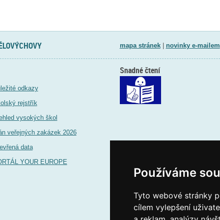
TĚLOVÝCHOVY
mapa stránek
|
novinky e-mailem
Snadné čtení
ležité odkazy
olský rejstřík
ehled vysokých škol
án veřejných zakázek 2026
evřená data
ORTÁL YOUR EUROPE
Používáme sou
Tyto webové stránky po
cílem vylepšení uživat
a reklam, analýzy návš