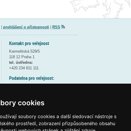
|
prohlášení o přístupnosti
|
RSS
Kontakt pro veřejnost
Karmelitská 529/5
118 12 Praha 1
tel. ústředna:
+420 234 811 111
Podatelna pro veřejnost:
pondělí a středa - 7:30-17:00
úterý a čtvrtek - 7:30-15:30
pátek - 7:30-14:00
bory cookies
8:30 - 9:30 - bezpečnostní přestávka
(více informací
ZDE
)
užívají soubory cookies a další sledovací nástroje s
elského prostředí, zobrazení přizpůsobeného obsahu
Elektronická podatelna:
těvnosti webových stránek a zjištění zdroje
posta@msmt
gov
cz