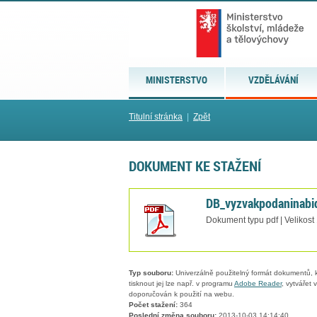
MINISTERSTVO
VZDĚLÁVÁNÍ
Titulní stránka
|
Zpět
DOKUMENT KE STAŽENÍ
DB_vyzvakpodaninabi
Dokument typu pdf | Velikost
Typ souboru:
Univerzálně použitelný formát dokumentů, kt
tisknout jej lze např. v programu
Adobe Reader
, vytvářet
doporučován k použití na webu.
Počet stažení:
364
Poslední změna souboru:
2013-10-03 14:14:40