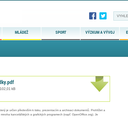
MLÁDEŽ
SPORT
VÝZKUM A VÝVOJ
E
dky.pdf
 102,01 kB
erý je určen především k tisku, prezentacím a archivaci dokumentů. Prohlížet a
 v mnoha kancelářských a grafických programech (např. OpenOffice.org). Je