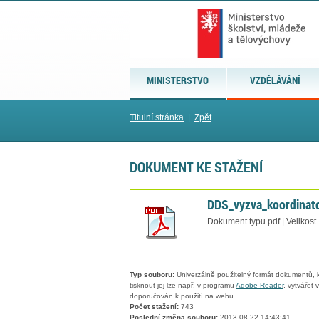
MINISTERSTVO
VZDĚLÁVÁNÍ
Titulní stránka
|
Zpět
DOKUMENT KE STAŽENÍ
DDS_vyzva_koordinato
Dokument typu pdf | Velikost
Typ souboru:
Univerzálně použitelný formát dokumentů, kt
tisknout jej lze např. v programu
Adobe Reader
, vytvářet
doporučován k použití na webu.
Počet stažení:
743
Poslední změna souboru:
2013-08-22 14:43:41