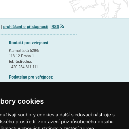
|
prohlášení o přístupnosti
|
RSS
Kontakt pro veřejnost
Karmelitská 529/5
118 12 Praha 1
tel. ústředna:
+420 234 811 111
Podatelna pro veřejnost:
pondělí a středa - 7:30-17:00
úterý a čtvrtek - 7:30-15:30
pátek - 7:30-14:00
bory cookies
8:30 - 9:30 - bezpečnostní přestávka
(více informací
ZDE
)
užívají soubory cookies a další sledovací nástroje s
elského prostředí, zobrazení přizpůsobeného obsahu
Elektronická podatelna:
těvnosti webových stránek a zjištění zdroje
posta@msmt
gov
cz