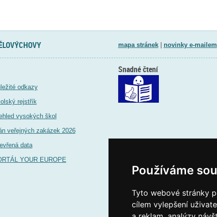
TĚLOVÝCHOVY
mapa stránek
|
novinky e-mailem
Snadné čtení
ležité odkazy
olský rejstřík
ehled vysokých škol
án veřejných zakázek 2026
evřená data
ORTÁL YOUR EUROPE
Používáme sou
Tyto webové stránky po
cílem vylepšení uživat
a reklam, analýzy návš