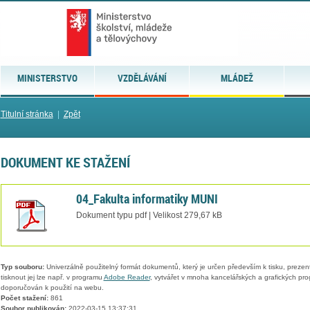
MINISTERSTVO
VZDĚLÁVÁNÍ
MLÁDEŽ
Titulní stránka
|
Zpět
DOKUMENT KE STAŽENÍ
04_Fakulta informatiky MUNI
Dokument typu pdf | Velikost 279,67 kB
Typ souboru:
Univerzálně použitelný formát dokumentů, který je určen především k tisku, prezen
tisknout jej lze např. v programu
Adobe Reader
, vytvářet v mnoha kancelářských a grafických pr
doporučován k použití na webu.
Počet stažení:
861
Soubor publikován:
2022-03-15 13:37:31