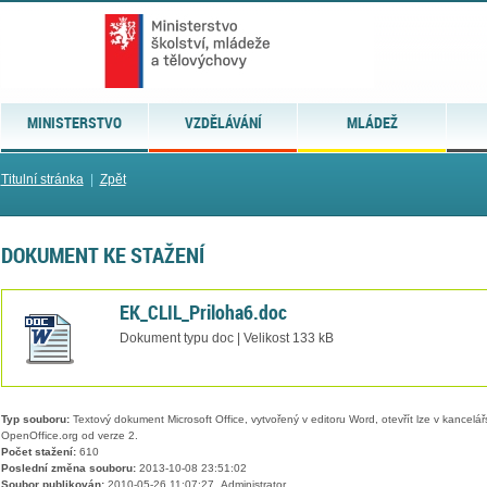
MINISTERSTVO
VZDĚLÁVÁNÍ
MLÁDEŽ
Titulní stránka
|
Zpět
DOKUMENT KE STAŽENÍ
EK_CLIL_Priloha6.doc
Dokument typu doc | Velikost 133 kB
Typ souboru:
Textový dokument Microsoft Office, vytvořený v editoru Word, otevřít lze v kancelářs
OpenOffice.org od verze 2.
Počet stažení:
610
Poslední změna souboru:
2013-10-08 23:51:02
Soubor publikován:
2010-05-26 11:07:27, Administrator