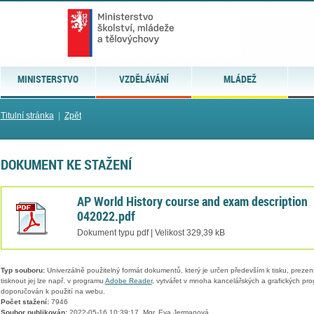
MINISTERSTVO
VZDĚLÁVÁNÍ
MLÁDEŽ
Titulní stránka
|
Zpět
DOKUMENT KE STAŽENÍ
AP World History course and exam description
042022.pdf
Dokument typu pdf | Velikost 329,39 kB
Typ souboru:
Univerzálně použitelný formát dokumentů, který je určen především k tisku, prezen
tisknout jej lze např. v programu
Adobe Reader
, vytvářet v mnoha kancelářských a grafických pr
doporučován k použití na webu.
Počet stažení:
7946
Soubor publikován:
2022-05-16 10:39:17, Mgr. Eva Jermanová