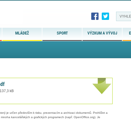
MLÁDEŽ
SPORT
VÝZKUM A VÝVOJ
E
pdf
 137,3 kB
erý je určen především k tisku, prezentacím a archivaci dokumentů. Prohlížet a
 v mnoha kancelářských a grafických programech (např. OpenOffice.org). Je