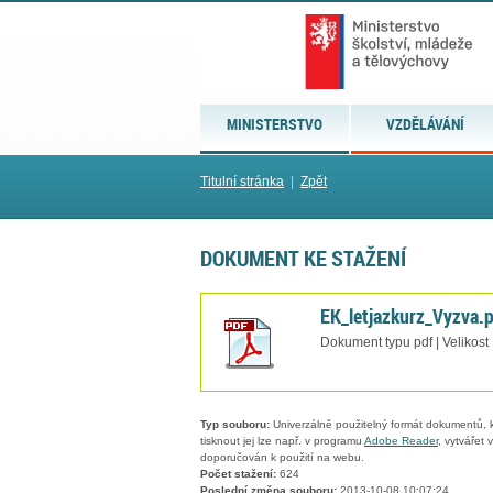
MINISTERSTVO
VZDĚLÁVÁNÍ
Titulní stránka
|
Zpět
DOKUMENT KE STAŽENÍ
EK_letjazkurz_Vyzva.
Dokument typu pdf | Velikost
Typ souboru:
Univerzálně použitelný formát dokumentů, kt
tisknout jej lze např. v programu
Adobe Reader
, vytvářet
doporučován k použití na webu.
Počet stažení:
624
Poslední změna souboru:
2013-10-08 10:07:24