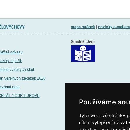
TĚLOVÝCHOVY
mapa stránek
|
novinky e-mailem
Snadné čtení
ležité odkazy
olský rejstřík
ehled vysokých škol
án veřejných zakázek 2026
evřená data
ORTÁL YOUR EUROPE
Používáme sou
Tyto webové stránky po
cílem vylepšení uživat
a reklam, analýzy návš