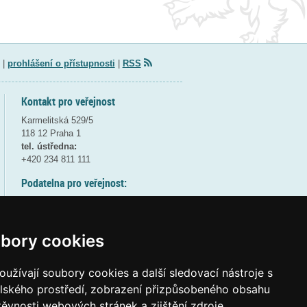
|
prohlášení o přístupnosti
|
RSS
Kontakt pro veřejnost
Karmelitská 529/5
118 12 Praha 1
tel. ústředna:
+420 234 811 111
Podatelna pro veřejnost:
pondělí a středa - 7:30-17:00
úterý a čtvrtek - 7:30-15:30
pátek - 7:30-14:00
bory cookies
8:30 - 9:30 - bezpečnostní přestávka
(více informací
ZDE
)
užívají soubory cookies a další sledovací nástroje s
elského prostředí, zobrazení přizpůsobeného obsahu
Elektronická podatelna:
těvnosti webových stránek a zjištění zdroje
posta@msmt
gov
cz