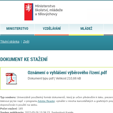
MINISTERSTVO
VZDĚLÁVÁNÍ
MLÁDEŽ
Titulní stránka
|
Zpět
DOKUMENT KE STAŽENÍ
Oznámení o vyhlášení výběrového řízení.pdf
Dokument typu pdf | Velikost 210,66 kB
Typ souboru:
Univerzálně použitelný formát dokumentů, který je určen především k tisku, prezen
tisknout jej lze např. v programu
Adobe Reader
, vytvářet v mnoha kancelářských a grafických pr
doporučován k použití na webu.
Počet stažení:
185
Soubor publikován:
2022-05-26 13:39:15, Svobodová Kamila