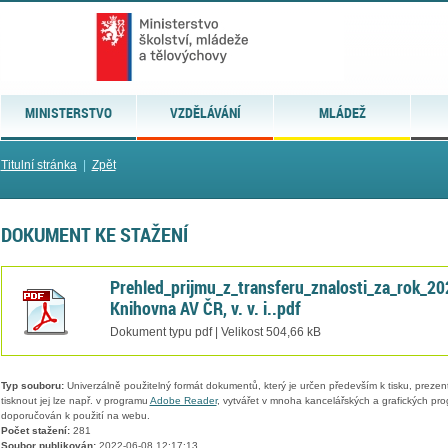
MINISTERSTVO
VZDĚLÁVÁNÍ
MLÁDEŽ
Titulní stránka
|
Zpět
DOKUMENT KE STAŽENÍ
Prehled_prijmu_z_transferu_znalosti_za_rok_20
Knihovna AV ČR, v. v. i..pdf
Dokument typu pdf | Velikost 504,66 kB
Typ souboru:
Univerzálně použitelný formát dokumentů, který je určen především k tisku, prezen
tisknout jej lze např. v programu
Adobe Reader
, vytvářet v mnoha kancelářských a grafických pr
doporučován k použití na webu.
Počet stažení:
281
Soubor publikován:
2022-06-08 12:17:13