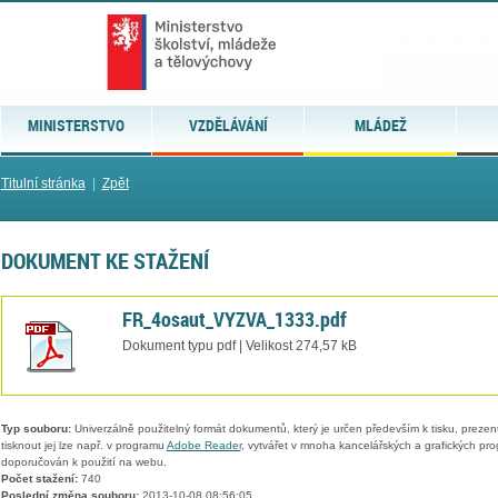
MINISTERSTVO
VZDĚLÁVÁNÍ
MLÁDEŽ
Titulní stránka
|
Zpět
DOKUMENT KE STAŽENÍ
FR_4osaut_VYZVA_1333.pdf
Dokument typu pdf | Velikost 274,57 kB
Typ souboru:
Univerzálně použitelný formát dokumentů, který je určen především k tisku, prezen
tisknout jej lze např. v programu
Adobe Reader
, vytvářet v mnoha kancelářských a grafických pr
doporučován k použití na webu.
Počet stažení:
740
Poslední změna souboru:
2013-10-08 08:56:05