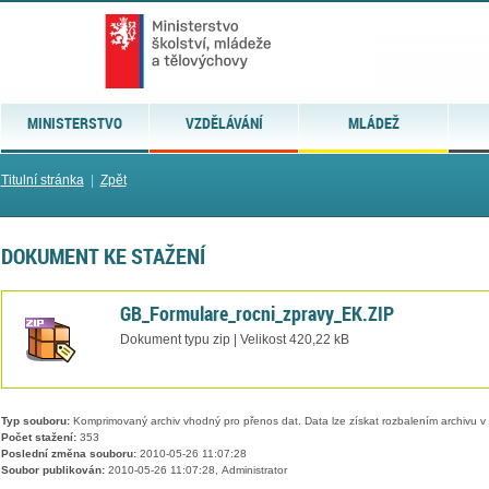
MINISTERSTVO
VZDĚLÁVÁNÍ
MLÁDEŽ
Titulní stránka
|
Zpět
DOKUMENT KE STAŽENÍ
GB_Formulare_rocni_zpravy_EK.ZIP
Dokument typu zip | Velikost 420,22 kB
Typ souboru:
Komprimovaný archiv vhodný pro přenos dat. Data lze získat rozbalením archivu 
Počet stažení:
353
Poslední změna souboru:
2010-05-26 11:07:28
Soubor publikován:
2010-05-26 11:07:28, Administrator