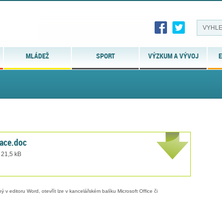
MLÁDEŽ
SPORT
VÝZKUM A VÝVOJ
E
ace.doc
 21,5 kB
 v editoru Word, otevřít lze v kancelářském balíku Microsoft Office či