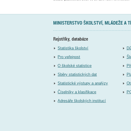
MINISTERSTVO ŠKOLSTVÍ, MLÁDEŽE A 
Rejstříky, databáze
Statistika školství
Dů
Pro veřejnost
Šk
O školské statistice
Př
Sběry statistických dat
Pl
Statistické výstupy a analýzy
Ot
Číselníky a klasifikace
P
Adresáře školských institucí