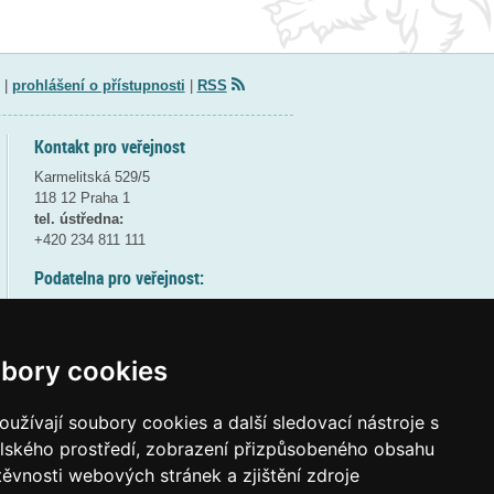
|
prohlášení o přístupnosti
|
RSS
Kontakt pro veřejnost
Karmelitská 529/5
118 12 Praha 1
tel. ústředna:
+420 234 811 111
Podatelna pro veřejnost:
pondělí a středa - 7:30-17:00
úterý a čtvrtek - 7:30-15:30
pátek - 7:30-14:00
bory cookies
8:30 - 9:30 - bezpečnostní přestávka
(více informací
ZDE
)
užívají soubory cookies a další sledovací nástroje s
elského prostředí, zobrazení přizpůsobeného obsahu
Elektronická podatelna:
těvnosti webových stránek a zjištění zdroje
posta@msmt
gov
cz