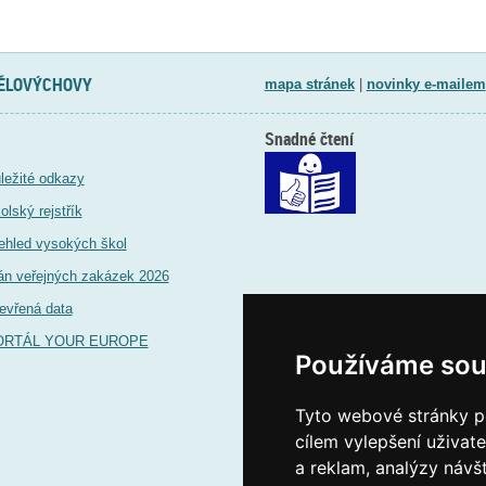
TĚLOVÝCHOVY
mapa stránek
|
novinky e-mailem
Snadné čtení
ležité odkazy
olský rejstřík
ehled vysokých škol
án veřejných zakázek 2026
evřená data
ORTÁL YOUR EUROPE
Používáme sou
Tyto webové stránky po
cílem vylepšení uživat
a reklam, analýzy návš