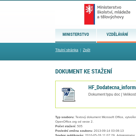
MINISTERSTVO
VZDĚLÁVÁNÍ
Titulní stránka
|
Zpět
DOKUMENT KE STAŽENÍ
HF_Dodatecna_inform
Dokument typu doc | Velikost
Typ souboru:
Textový dokument Microsoft Office, vytvořený
OpenOffice.org od verze 2.
Počet stažení:
505
Poslední změna souboru:
2013-09-14 03:08:13
Soubor publikován:
2010-05-26 11:07:29, Administrator