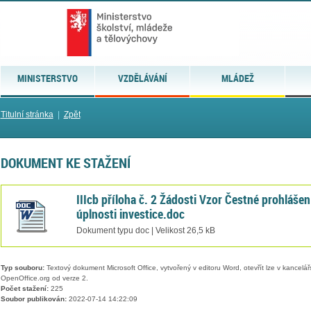
MINISTERSTVO
VZDĚLÁVÁNÍ
MLÁDEŽ
Titulní stránka
|
Zpět
DOKUMENT KE STAŽENÍ
IIIcb příloha č. 2 Žádosti Vzor Čestné prohlášen
úplnosti investice.doc
Dokument typu doc | Velikost 26,5 kB
Typ souboru:
Textový dokument Microsoft Office, vytvořený v editoru Word, otevřít lze v kancelářs
OpenOffice.org od verze 2.
Počet stažení:
225
Soubor publikován:
2022-07-14 14:22:09