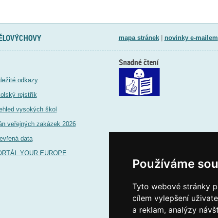
TĚLOVÝCHOVY
mapa stránek
|
novinky e-mailem
Snadné čtení
ležité odkazy
olský rejstřík
ehled vysokých škol
án veřejných zakázek 2026
evřená data
ORTÁL YOUR EUROPE
Používáme sou
Tyto webové stránky po
cílem vylepšení uživat
a reklam, analýzy návš