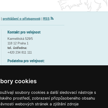
|
prohlášení o přístupnosti
|
RSS
Kontakt pro veřejnost
Karmelitská 529/5
118 12 Praha 1
tel. ústředna:
+420 234 811 111
Podatelna pro veřejnost:
pondělí a středa - 7:30-17:00
úterý a čtvrtek - 7:30-15:30
pátek - 7:30-14:00
bory cookies
8:30 - 9:30 - bezpečnostní přestávka
(více informací
ZDE
)
užívají soubory cookies a další sledovací nástroje s
elského prostředí, zobrazení přizpůsobeného obsahu
Elektronická podatelna:
těvnosti webových stránek a zjištění zdroje
posta@msmt
gov
cz