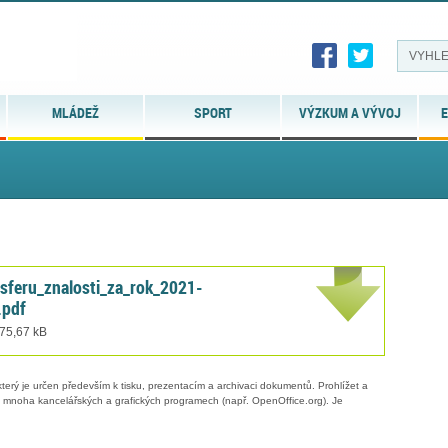
MLÁDEŽ
SPORT
VÝZKUM A VÝVOJ
E
nsferu_znalosti_za_rok_2021-
.pdf
 75,67 kB
erý je určen především k tisku, prezentacím a archivaci dokumentů. Prohlížet a
 v mnoha kancelářských a grafických programech (např. OpenOffice.org). Je