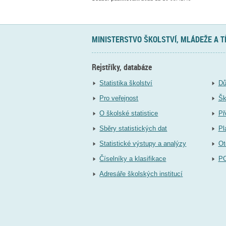
MINISTERSTVO ŠKOLSTVÍ, MLÁDEŽE A 
Rejstříky, databáze
Statistika školství
Dů
Pro veřejnost
Šk
O školské statistice
Př
Sběry statistických dat
Pl
Statistické výstupy a analýzy
Ot
Číselníky a klasifikace
P
Adresáře školských institucí