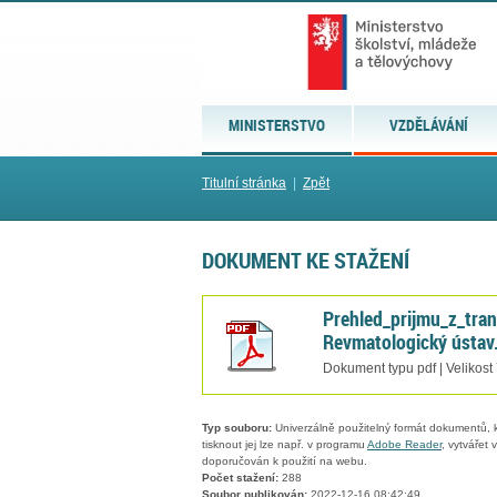
MINISTERSTVO
VZDĚLÁVÁNÍ
Titulní stránka
|
Zpět
DOKUMENT KE STAŽENÍ
Prehled_prijmu_z_tra
Revmatologický ústav
Dokument typu pdf | Velikost
Typ souboru:
Univerzálně použitelný formát dokumentů, kt
tisknout jej lze např. v programu
Adobe Reader
, vytvářet
doporučován k použití na webu.
Počet stažení:
288
Soubor publikován:
2022-12-16 08:42:49