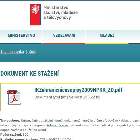
MINISTERSTVO
VZDĚLÁVÁNÍ
MLÁDEŽ
Titulní stránka
|
Zpět
DOKUMENT KE STAŽENÍ
IKZahranicnicasopisy2009NPKK_ZD.pdf
Dokument typu pdf | Velikost 163,22 kB
Typ souboru:
Univerzálně použitelný formát dokumentů, který je určen především k tisku, prezen
tisknout jej lze např. v programu
Adobe Reader
, vytvářet v mnoha kancelářských a grafických pr
doporučován k použití na webu.
Počet stažení:
306
Poslední změna souboru:
2013-10-07 15:07:24