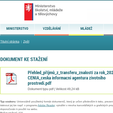
MINISTERSTVO
VZDĚLÁVÁNÍ
MLÁDEŽ
Titulní stránka
|
Zpět
DOKUMENT KE STAŽENÍ
Přehled_příjmů_z_transferu_znalostí za rok_20
CENIA_ceska informacni agentura zivotniho
prostredi.pdf
Dokument typu pdf | Velikost 49,24 kB
Typ souboru:
Univerzálně použitelný formát dokumentů, který je určen především k tisku, prezen
tisknout jej lze např. v programu
Adobe Reader
, vytvářet v mnoha kancelářských a grafických pr
doporučován k použití na webu.
Počet stažení:
320