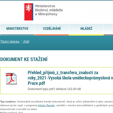
MINISTERSTVO
VZDĚLÁVÁNÍ
MLÁDEŽ
Titulní stránka
|
Zpět
DOKUMENT KE STAŽENÍ
Přehled_příjmů_z_transferu_znalostí za
roky_2021-Vysoká škola uměleckoprůmyslová v
Praze.pdf
Dokument typu pdf | Velikost 142,84 kB
Typ souboru:
Univerzálně použitelný formát dokumentů, který je určen především k tisku, prezen
tisknout jej lze např. v programu
Adobe Reader
, vytvářet v mnoha kancelářských a grafických pr
doporučován k použití na webu.
Počet stažení:
304