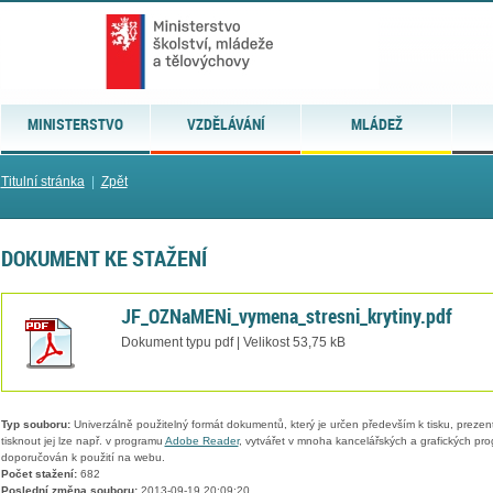
MINISTERSTVO
VZDĚLÁVÁNÍ
MLÁDEŽ
Titulní stránka
|
Zpět
DOKUMENT KE STAŽENÍ
JF_OZNaMENi_vymena_stresni_krytiny.pdf
Dokument typu pdf | Velikost 53,75 kB
Typ souboru:
Univerzálně použitelný formát dokumentů, který je určen především k tisku, prezen
tisknout jej lze např. v programu
Adobe Reader
, vytvářet v mnoha kancelářských a grafických pr
doporučován k použití na webu.
Počet stažení:
682
Poslední změna souboru:
2013-09-19 20:09:20