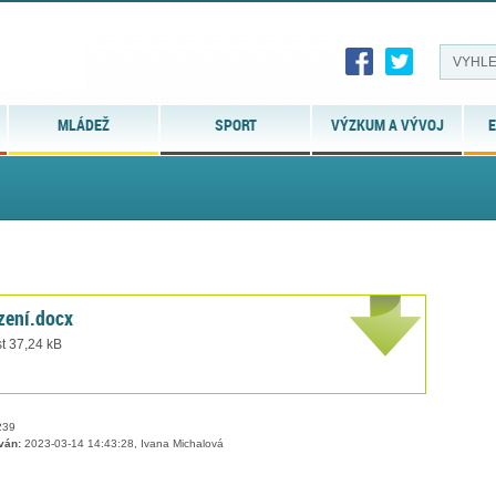
MLÁDEŽ
SPORT
VÝZKUM A VÝVOJ
E
azení.docx
t 37,24 kB
39
ván:
2023-03-14 14:43:28, Ivana Michalová