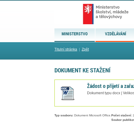
MINISTERSTVO
VZDĚLÁVÁNÍ
Titulní stránka
|
Zpět
DOKUMENT KE STAŽENÍ
Žádost o přijetí a zař
Dokument typu docx | Velikos
Typ souboru:
Dokument Microsoft Office.
Počet stažení:
2
Soubor publiko