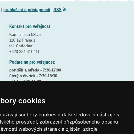
|
prohlášení o přístupnosti
|
RSS
Kontakt pro veřejnost
Karmelitská 529/5
118 12 Praha 1
tel. ústředna:
+420 234 811 111
Podatelna pro veřejnost:
pondělí a středa - 7:30-17:00
úterý a čtvrtek - 7:30-15:30
pátek - 7:30-14:00
8:30 - 9:30 - bezpečnostní přestávka
bory cookies
(více informací
ZDE
)
Elektronická podatelna:
užívají soubory cookies a další sledovací nástroje s
posta@msmt
gov
cz
elského prostředí, zobrazení přizpůsobeného obsahu
ID datové schránky:
vidaawt
těvnosti webových stránek a zjištění zdroje