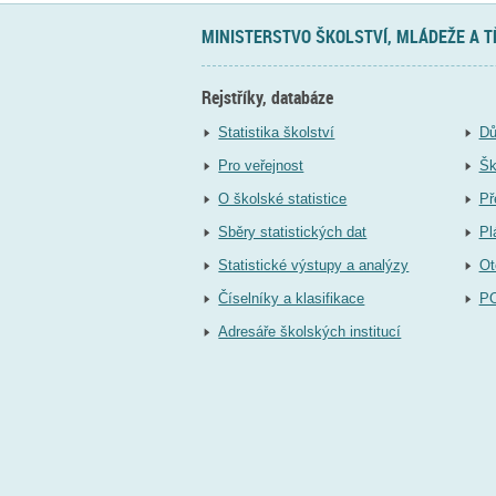
MINISTERSTVO ŠKOLSTVÍ, MLÁDEŽE A 
Rejstříky, databáze
Statistika školství
Dů
Pro veřejnost
Šk
O školské statistice
Př
Sběry statistických dat
Pl
Statistické výstupy a analýzy
Ot
Číselníky a klasifikace
P
Adresáře školských institucí