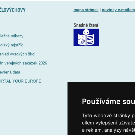
TĚLOVÝCHOVY
mapa stránek
|
novinky e-mailem
Snadné čtení
ležité odkazy
olský rejstřík
ehled vysokých škol
án veřejných zakázek 2026
evřená data
ORTÁL YOUR EUROPE
Používáme sou
Tyto webové stránky po
cílem vylepšení uživat
a reklam, analýzy návš