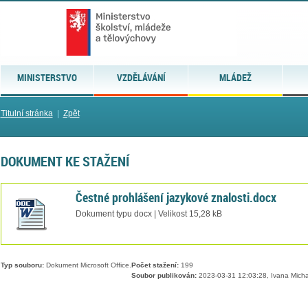
MINISTERSTVO
VZDĚLÁVÁNÍ
MLÁDEŽ
Titulní stránka
|
Zpět
DOKUMENT KE STAŽENÍ
Čestné prohlášení jazykové znalosti.docx
Dokument typu docx | Velikost 15,28 kB
Typ souboru:
Dokument Microsoft Office.
Počet stažení:
199
Soubor publikován:
2023-03-31 12:03:28, Ivana Mich