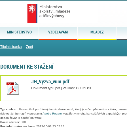
MINISTERSTVO
VZDĚLÁVÁNÍ
MLÁDEŽ
Titulní stránka
|
Zpět
DOKUMENT KE STAŽENÍ
JH_Vyzva_vum.pdf
Dokument typu pdf | Velikost 127,35 kB
Typ souboru:
Univerzálně použitelný formát dokumentů, který je určen především k tisku, prezen
tisknout jej lze např. v programu
Adobe Reader
, vytvářet v mnoha kancelářských a grafických pr
doporučován k použití na webu.
Počet stažení:
800
Poslední změna souboru:
2013-10-08 23:52:18