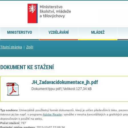
MINISTERSTVO
VZDĚLÁVÁNÍ
MLÁDEŽ
Titulní stránka
|
Zpět
DOKUMENT KE STAŽENÍ
JH_Zadavacidokumentace_jh.pdf
Dokument typu pdf | Velikost 127,34 kB
Typ souboru:
Univerzálně použitelný formát dokumentů, který je určen především k tisku, prezen
tisknout jej lze např. v programu
Adobe Reader
, vytvářet v mnoha kancelářských a grafických pr
doporučován k použití na webu.
Počet stažení:
797
Poslední změna souboru:
2013-10-07 22:09:34