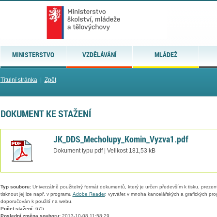
MINISTERSTVO
VZDĚLÁVÁNÍ
MLÁDEŽ
Titulní stránka
|
Zpět
DOKUMENT KE STAŽENÍ
JK_DDS_Mecholupy_Komin_Vyzva1.pdf
Dokument typu pdf | Velikost 181,53 kB
Typ souboru:
Univerzálně použitelný formát dokumentů, který je určen především k tisku, prezen
tisknout jej lze např. v programu
Adobe Reader
, vytvářet v mnoha kancelářských a grafických pr
doporučován k použití na webu.
Počet stažení:
675
Poslední změna souboru:
2013-10-08 11:58:29