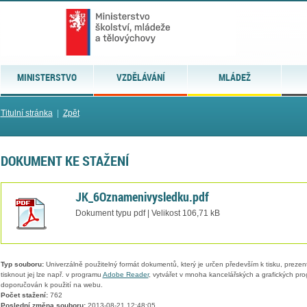
MINISTERSTVO
VZDĚLÁVÁNÍ
MLÁDEŽ
Titulní stránka
|
Zpět
DOKUMENT KE STAŽENÍ
JK_6Oznamenivysledku.pdf
Dokument typu pdf | Velikost 106,71 kB
Typ souboru:
Univerzálně použitelný formát dokumentů, který je určen především k tisku, prezen
tisknout jej lze např. v programu
Adobe Reader
, vytvářet v mnoha kancelářských a grafických pr
doporučován k použití na webu.
Počet stažení:
762
Poslední změna souboru:
2013-08-21 12:48:05