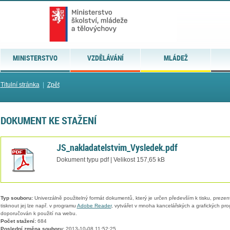
MINISTERSTVO
VZDĚLÁVÁNÍ
MLÁDEŽ
Titulní stránka
|
Zpět
DOKUMENT KE STAŽENÍ
JS_nakladatelstvim_Vysledek.pdf
Dokument typu pdf | Velikost 157,65 kB
Typ souboru:
Univerzálně použitelný formát dokumentů, který je určen především k tisku, prezen
tisknout jej lze např. v programu
Adobe Reader
, vytvářet v mnoha kancelářských a grafických pr
doporučován k použití na webu.
Počet stažení:
684
Poslední změna souboru:
2013-10-08 11:52:25