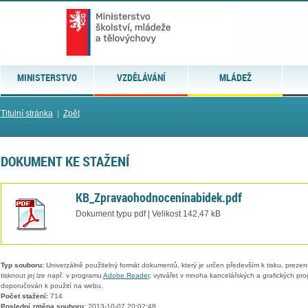
MINISTERSTVO
VZDĚLÁVÁNÍ
MLÁDEŽ
Titulní stránka
|
Zpět
DOKUMENT KE STAŽENÍ
KB_Zpravaohodnoceninabidek.pdf
Dokument typu pdf | Velikost 142,47 kB
Typ souboru:
Univerzálně použitelný formát dokumentů, který je určen především k tisku, prezen
tisknout jej lze např. v programu
Adobe Reader
, vytvářet v mnoha kancelářských a grafických pr
doporučován k použití na webu.
Počet stažení:
714
Poslední změna souboru:
2013-10-07 20:02:48