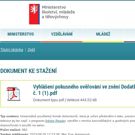
MINISTERSTVO
VZDĚLÁVÁNÍ
MLÁDEŽ
Titulní stránka
|
Zpět
DOKUMENT KE STAŽENÍ
Vyhlášení pokusného ověřování ve znění Dodat
č. 1 (1).pdf
Dokument typu pdf | Velikost 444,53 kB
Typ souboru:
Univerzálně použitelný formát dokumentů, který je určen především k tisku, prezen
tisknout jej lze např. v programu
Adobe Reader
, vytvářet v mnoha kancelářských a grafických pr
doporučován k použití na webu.
Počet stažení:
982
Soubor publikován:
2023-08-29 12:23:38, Mgr. Eva Jermanová