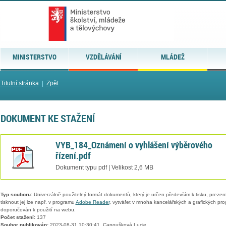
MINISTERSTVO
VZDĚLÁVÁNÍ
MLÁDEŽ
Titulní stránka
|
Zpět
DOKUMENT KE STAŽENÍ
VYB_184_Oznámení o vyhlášení výběrového
řízení.pdf
Dokument typu pdf | Velikost 2,6 MB
Typ souboru:
Univerzálně použitelný formát dokumentů, který je určen především k tisku, prezen
tisknout jej lze např. v programu
Adobe Reader
, vytvářet v mnoha kancelářských a grafických pr
doporučován k použití na webu.
Počet stažení:
137
Soubor publikován:
2023-08-31 10:30:41, Capoušková Lucie