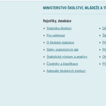
MINISTERSTVO ŠKOLSTVÍ, MLÁDEŽE A 
Rejstříky, databáze
Statistika školství
Dů
Pro veřejnost
Šk
O školské statistice
Př
Sběry statistických dat
Pl
Statistické výstupy a analýzy
Ot
Číselníky a klasifikace
P
Adresáře školských institucí