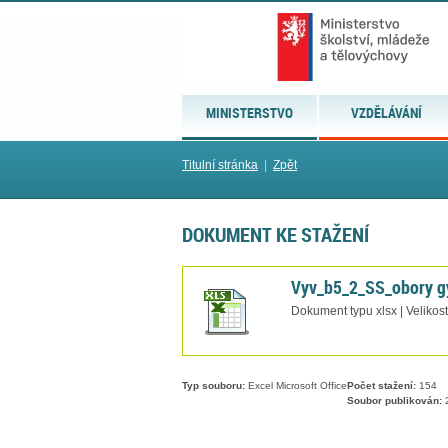
MINISTERSTVO
VZDĚLÁVÁNÍ
Titulní stránka
|
Zpět
DOKUMENT KE STAŽENÍ
Vyv_b5_2_SS_obory g
Dokument typu xlsx | Velikos
Typ souboru:
Excel Microsoft Office
Počet stažení:
154
Soubor publikován:
2