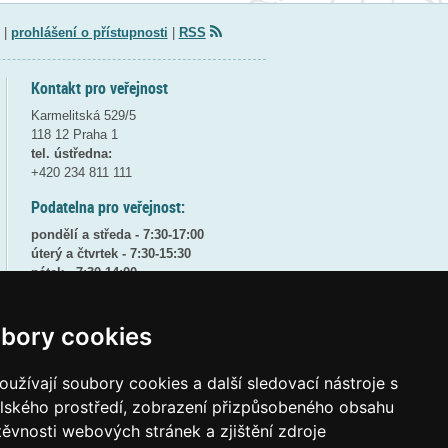
|
prohlášení o přístupnosti
|
RSS
Kontakt pro veřejnost
Karmelitská 529/5
118 12 Praha 1
tel. ústředna:
+420 234 811 111
Podatelna pro veřejnost:
pondělí a středa - 7:30-17:00
úterý a čtvrtek - 7:30-15:30
pátek - 7:30-14:00
8:30 - 9:30 - bezpečnostní přestávka
bory cookies
(více informací
ZDE
)
Elektronická podatelna:
užívají soubory cookies a další sledovací nástroje s
posta@msmt
gov
cz
elského prostředí, zobrazení přizpůsobeného obsahu
ID datové schránky:
vidaawt
těvnosti webových stránek a zjištění zdroje