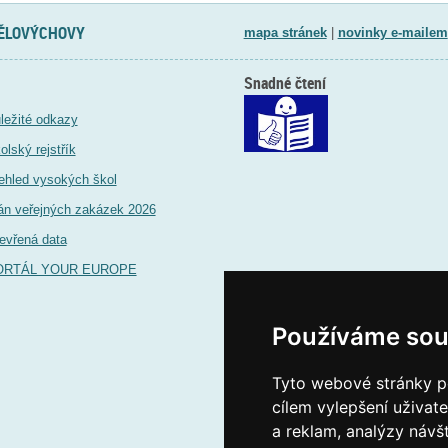
TĚLOVÝCHOVY
mapa stránek
|
novinky e-mailem
Snadné čtení
ležité odkazy
olský rejstřík
ehled vysokých škol
án veřejných zakázek 2026
evřená data
ORTÁL YOUR EUROPE
Používáme sou
Tyto webové stránky po
cílem vylepšení uživat
a reklam, analýzy návš