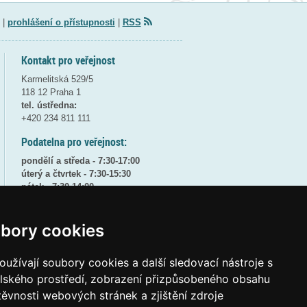
|
prohlášení o přístupnosti
|
RSS
Kontakt pro veřejnost
Karmelitská 529/5
118 12 Praha 1
tel. ústředna:
+420 234 811 111
Podatelna pro veřejnost:
pondělí a středa - 7:30-17:00
úterý a čtvrtek - 7:30-15:30
pátek - 7:30-14:00
8:30 - 9:30 - bezpečnostní přestávka
bory cookies
(více informací
ZDE
)
Elektronická podatelna:
užívají soubory cookies a další sledovací nástroje s
posta@msmt
gov
cz
elského prostředí, zobrazení přizpůsobeného obsahu
ID datové schránky:
vidaawt
těvnosti webových stránek a zjištění zdroje