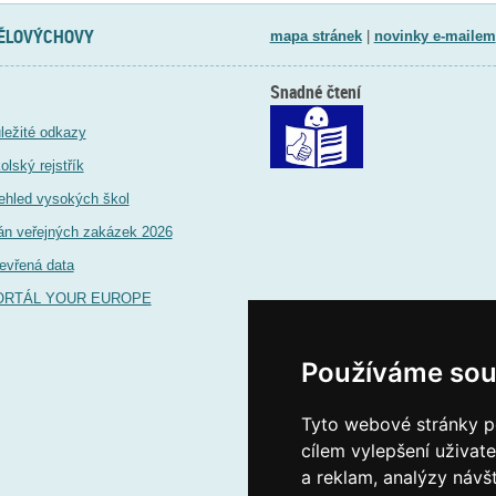
TĚLOVÝCHOVY
mapa stránek
|
novinky e-mailem
Snadné čtení
ležité odkazy
olský rejstřík
ehled vysokých škol
án veřejných zakázek 2026
evřená data
ORTÁL YOUR EUROPE
Používáme sou
Tyto webové stránky po
cílem vylepšení uživat
a reklam, analýzy návš