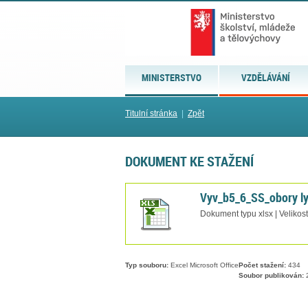
MINISTERSTVO
VZDĚLÁVÁNÍ
Titulní stránka
|
Zpět
DOKUMENT KE STAŽENÍ
Vyv_b5_6_SS_obory ly
Dokument typu xlsx | Velikos
Typ souboru:
Excel Microsoft Office
Počet stažení:
434
Soubor publikován:
2