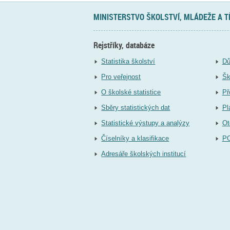
MINISTERSTVO ŠKOLSTVÍ, MLÁDEŽE A 
Rejstříky, databáze
Statistika školství
Dů
Pro veřejnost
Šk
O školské statistice
Př
Sběry statistických dat
Pl
Statistické výstupy a analýzy
Ot
Číselníky a klasifikace
P
Adresáře školských institucí