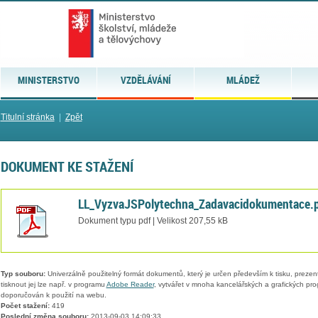
MINISTERSTVO
VZDĚLÁVÁNÍ
MLÁDEŽ
Titulní stránka
|
Zpět
DOKUMENT KE STAŽENÍ
LL_VyzvaJSPolytechna_Zadavacidokumentace.
Dokument typu pdf | Velikost 207,55 kB
Typ souboru:
Univerzálně použitelný formát dokumentů, který je určen především k tisku, prezen
tisknout jej lze např. v programu
Adobe Reader
, vytvářet v mnoha kancelářských a grafických pr
doporučován k použití na webu.
Počet stažení:
419
Poslední změna souboru:
2013-09-03 14:09:33