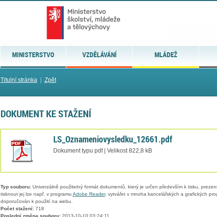
MINISTERSTVO
VZDĚLÁVÁNÍ
MLÁDEŽ
Titulní stránka
|
Zpět
DOKUMENT KE STAŽENÍ
LS_Oznameniovysledku_12661.pdf
Dokument typu pdf | Velikost 822,8 kB
Typ souboru:
Univerzálně použitelný formát dokumentů, který je určen především k tisku, prezen
tisknout jej lze např. v programu
Adobe Reader
, vytvářet v mnoha kancelářských a grafických pr
doporučován k použití na webu.
Počet stažení:
718
Poslední změna souboru:
2013-10-10 03:24:11