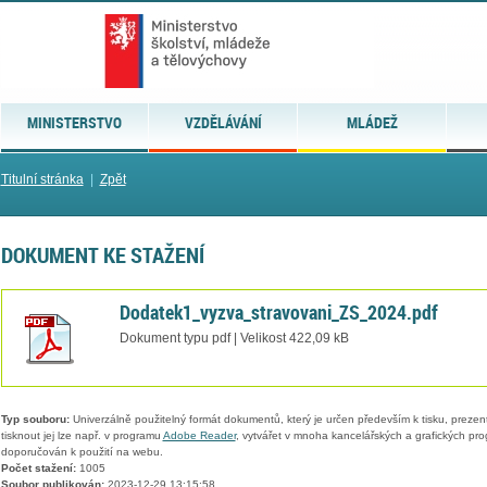
MINISTERSTVO
VZDĚLÁVÁNÍ
MLÁDEŽ
Titulní stránka
|
Zpět
DOKUMENT KE STAŽENÍ
Dodatek1_vyzva_stravovani_ZS_2024.pdf
Dokument typu pdf | Velikost 422,09 kB
Typ souboru:
Univerzálně použitelný formát dokumentů, který je určen především k tisku, prezen
tisknout jej lze např. v programu
Adobe Reader
, vytvářet v mnoha kancelářských a grafických pr
doporučován k použití na webu.
Počet stažení:
1005
Soubor publikován:
2023-12-29 13:15:58