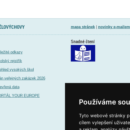
TĚLOVÝCHOVY
mapa stránek
|
novinky e-mailem
Snadné čtení
ležité odkazy
olský rejstřík
ehled vysokých škol
án veřejných zakázek 2026
evřená data
ORTÁL YOUR EUROPE
Používáme sou
Tyto webové stránky po
cílem vylepšení uživat
a reklam, analýzy návš