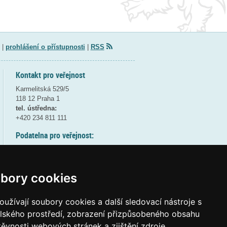
|
prohlášení o přístupnosti
|
RSS
Kontakt pro veřejnost
Karmelitská 529/5
118 12 Praha 1
tel. ústředna:
+420 234 811 111
Podatelna pro veřejnost:
pondělí a středa - 7:30-17:00
úterý a čtvrtek - 7:30-15:30
pátek - 7:30-14:00
bory cookies
8:30 - 9:30 - bezpečnostní přestávka
(více informací
ZDE
)
užívají soubory cookies a další sledovací nástroje s
elského prostředí, zobrazení přizpůsobeného obsahu
Elektronická podatelna:
těvnosti webových stránek a zjištění zdroje
posta@msmt
gov
cz