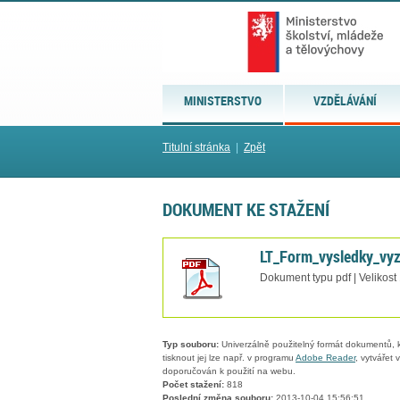
MINISTERSTVO
VZDĚLÁVÁNÍ
Titulní stránka
|
Zpět
DOKUMENT KE STAŽENÍ
LT_Form_vysledky_vyz
Dokument typu pdf | Velikost
Typ souboru:
Univerzálně použitelný formát dokumentů, kt
tisknout jej lze např. v programu
Adobe Reader
, vytvářet
doporučován k použití na webu.
Počet stažení:
818
Poslední změna souboru:
2013-10-04 15:56:51