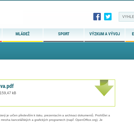
MLÁDEŽ
SPORT
VÝZKUM A VÝVOJ
E
va.pdf
 159,47 kB
erý je určen především k tisku, prezentacím a archivaci dokumentů. Prohlížet a
 v mnoha kancelářských a grafických programech (např. OpenOffice.org). Je