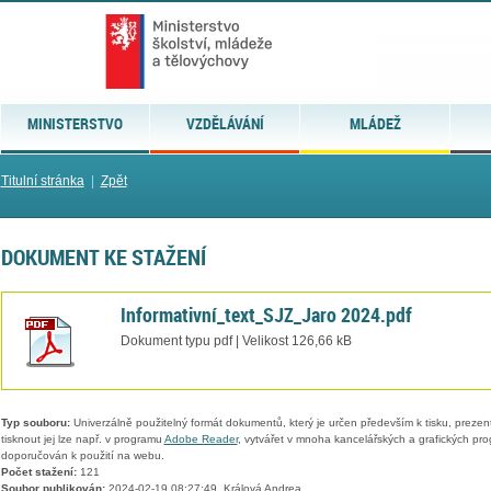
MINISTERSTVO
VZDĚLÁVÁNÍ
MLÁDEŽ
Titulní stránka
|
Zpět
DOKUMENT KE STAŽENÍ
Informativní_text_SJZ_Jaro 2024.pdf
Dokument typu pdf | Velikost 126,66 kB
Typ souboru:
Univerzálně použitelný formát dokumentů, který je určen především k tisku, prezen
tisknout jej lze např. v programu
Adobe Reader
, vytvářet v mnoha kancelářských a grafických pr
doporučován k použití na webu.
Počet stažení:
121
Soubor publikován:
2024-02-19 08:27:49, Králová Andrea