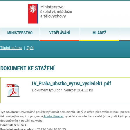
MINISTERSTVO
VZDĚLÁVÁNÍ
MLÁDEŽ
Titulní stránka
|
Zpět
DOKUMENT KE STAŽENÍ
LV_Praha_ubstko_vyzva_vysledek1.pdf
Dokument typu pdf | Velikost 204,12 kB
Typ souboru:
Univerzálně použitelný formát dokumentů, který je určen především k tisku, prezen
tisknout jej lze např. v programu
Adobe Reader
, vytvářet v mnoha kancelářských a grafických pr
doporučován k použití na webu.
Počet stažení:
524
Poslední změna souboru:
2013-10-04 10:05:55