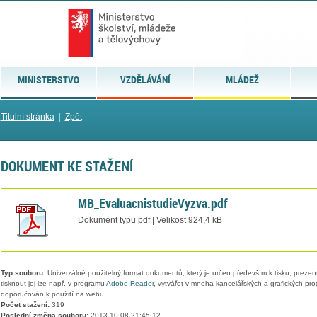
MINISTERSTVO
VZDĚLÁVÁNÍ
MLÁDEŽ
Titulní stránka
|
Zpět
DOKUMENT KE STAŽENÍ
MB_EvaluacnistudieVyzva.pdf
Dokument typu pdf | Velikost 924,4 kB
Typ souboru:
Univerzálně použitelný formát dokumentů, který je určen především k tisku, prezen
tisknout jej lze např. v programu
Adobe Reader
, vytvářet v mnoha kancelářských a grafických pr
doporučován k použití na webu.
Počet stažení:
319
Poslední změna souboru:
2013-10-08 21:45:12