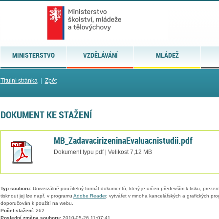
MINISTERSTVO
VZDĚLÁVÁNÍ
MLÁDEŽ
Titulní stránka
|
Zpět
DOKUMENT KE STAŽENÍ
MB_ZadavacirizeninaEvaluacnistudii.pdf
Dokument typu pdf | Velikost 7,12 MB
Typ souboru:
Univerzálně použitelný formát dokumentů, který je určen především k tisku, prezen
tisknout jej lze např. v programu
Adobe Reader
, vytvářet v mnoha kancelářských a grafických pr
doporučován k použití na webu.
Počet stažení:
262
Poslední změna souboru:
2010-05-26 11:07:41