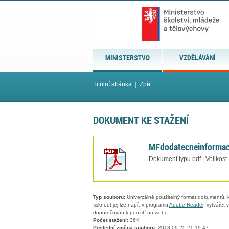
MINISTERSTVO
VZDĚLÁVÁNÍ
Titulní stránka
|
Zpět
DOKUMENT KE STAŽENÍ
MFdodatecneinforma
Dokument typu pdf | Velikost
Typ souboru:
Univerzálně použitelný formát dokumentů, kt
tisknout jej lze např. v programu
Adobe Reader
, vytvářet
doporučován k použití na webu.
Počet stažení:
364
Poslední změna souboru:
2013-09-25 21:19:47