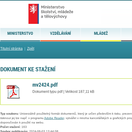
MINISTERSTVO
VZDĚLÁVÁNÍ
MLÁDEŽ
Titulní stránka
|
Zpět
DOKUMENT KE STAŽENÍ
mv2424.pdf
Dokument typu pdf | Velikost 187,11 kB
Typ souboru:
Univerzálně použitelný formát dokumentů, který je určen především k tisku, prezen
tisknout jej lze např. v programu
Adobe Reader
, vytvářet v mnoha kancelářských a grafických pr
doporučován k použití na webu.
Počet stažení:
163
Soubor publikován:
2024-06-03 13:44:08