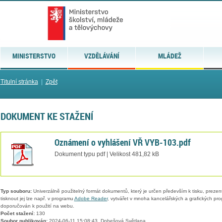
MINISTERSTVO
VZDĚLÁVÁNÍ
MLÁDEŽ
Titulní stránka
|
Zpět
DOKUMENT KE STAŽENÍ
Oznámení o vyhlášení VŘ VYB-103.pdf
Dokument typu pdf | Velikost 481,82 kB
Typ souboru:
Univerzálně použitelný formát dokumentů, který je určen především k tisku, prezen
tisknout jej lze např. v programu
Adobe Reader
, vytvářet v mnoha kancelářských a grafických pr
doporučován k použití na webu.
Počet stažení:
130
Soubor publikován:
2024-06-11 15:08:43, Dobešová Světlana