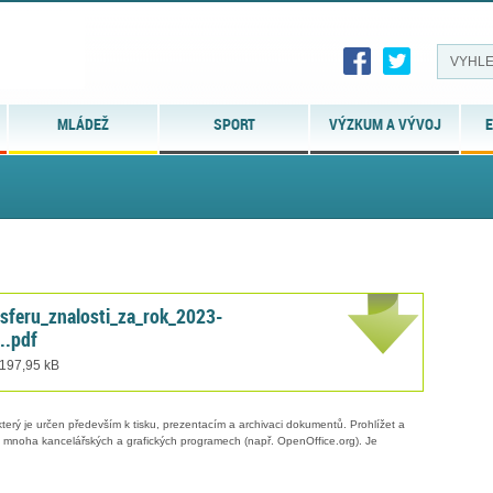
MLÁDEŽ
SPORT
VÝZKUM A VÝVOJ
E
nsferu_znalosti_za_rok_2023-
..pdf
 197,95 kB
erý je určen především k tisku, prezentacím a archivaci dokumentů. Prohlížet a
 v mnoha kancelářských a grafických programech (např. OpenOffice.org). Je