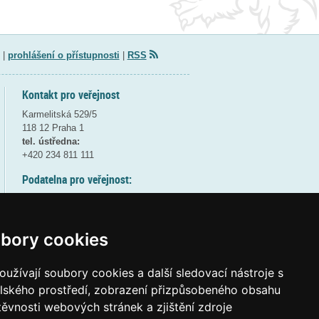
|
prohlášení o přístupnosti
|
RSS
Kontakt pro veřejnost
Karmelitská 529/5
118 12 Praha 1
tel. ústředna:
+420 234 811 111
Podatelna pro veřejnost:
pondělí a středa - 7:30-17:00
úterý a čtvrtek - 7:30-15:30
pátek - 7:30-14:00
bory cookies
8:30 - 9:30 - bezpečnostní přestávka
(více informací
ZDE
)
užívají soubory cookies a další sledovací nástroje s
elského prostředí, zobrazení přizpůsobeného obsahu
Elektronická podatelna:
těvnosti webových stránek a zjištění zdroje
posta@msmt
gov
cz