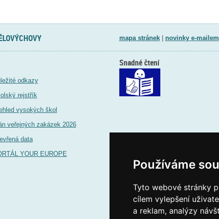
TĚLOVÝCHOVY
mapa stránek
|
novinky e-mailem
Snadné čtení
ležité odkazy
olský rejstřík
ehled vysokých škol
án veřejných zakázek 2026
evřená data
ORTÁL YOUR EUROPE
Používáme sou
Tyto webové stránky po
cílem vylepšení uživat
a reklam, analýzy návš