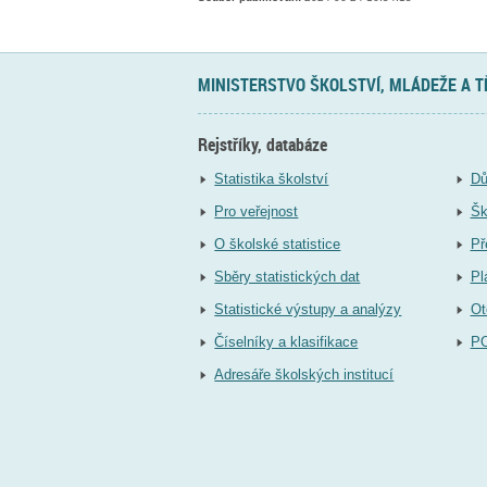
MINISTERSTVO ŠKOLSTVÍ, MLÁDEŽE A 
Rejstříky, databáze
Statistika školství
Dů
Pro veřejnost
Šk
O školské statistice
Př
Sběry statistických dat
Pl
Statistické výstupy a analýzy
Ot
Číselníky a klasifikace
P
Adresáře školských institucí