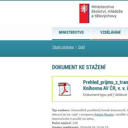
MINISTERSTVO
VZDĚLÁVÁNÍ
Titulní stránka
|
Zpět
DOKUMENT KE STAŽENÍ
Prehled_prijmu_z_tra
Knihovna AV ČR, v. v. i
Dokument typu pdf | Velikost
Typ souboru:
Univerzálně použitelný formát dokumentů, kt
tisknout jej lze např. v programu
Adobe Reader
, vytvářet
doporučován k použití na webu.
Počet stažení:
158
Soubor publikován:
2024-06-24 16:54:15