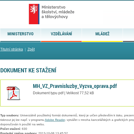
MINISTERSTVO
VZDĚLÁVÁNÍ
MLÁDEŽ
Titulní stránka
|
Zpět
DOKUMENT KE STAŽENÍ
MH_VZ_Pravnisluzby_Vyzva_oprava.pdf
Dokument typu pdf | Velikost 77,52 kB
Typ souboru:
Univerzálně použitelný formát dokumentů, který je určen především k tisku, prezen
tisknout jej lze např. v programu
Adobe Reader
, vytvářet v mnoha kancelářských a grafických pr
doporučován k použití na webu.
Počet stažení:
630
Poslední změna souboru:
2013-10-08 13:45:52