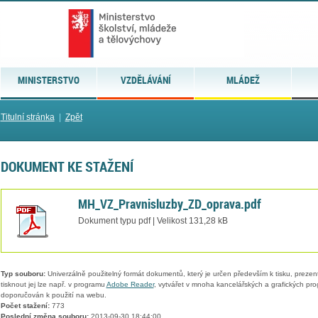
MINISTERSTVO
VZDĚLÁVÁNÍ
MLÁDEŽ
Titulní stránka
|
Zpět
DOKUMENT KE STAŽENÍ
MH_VZ_Pravnisluzby_ZD_oprava.pdf
Dokument typu pdf | Velikost 131,28 kB
Typ souboru:
Univerzálně použitelný formát dokumentů, který je určen především k tisku, prezen
tisknout jej lze např. v programu
Adobe Reader
, vytvářet v mnoha kancelářských a grafických pr
doporučován k použití na webu.
Počet stažení:
773
Poslední změna souboru:
2013-09-30 18:44:00