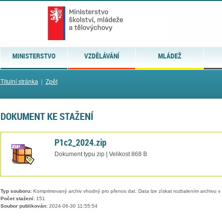
MINISTERSTVO
VZDĚLÁVÁNÍ
MLÁDEŽ
Titulní stránka
|
Zpět
DOKUMENT KE STAŽENÍ
P1c2_2024.zip
Dokument typu zip | Velikost 868 B
Typ souboru:
Komprimovaný archiv vhodný pro přenos dat. Data lze získat rozbalením archivu 
Počet stažení:
151
Soubor publikován:
2024-06-30 11:55:54