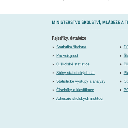
MINISTERSTVO ŠKOLSTVÍ, MLÁDEŽE A 
Rejstříky, databáze
Statistika školství
Dů
Pro veřejnost
Šk
O školské statistice
Př
Sběry statistických dat
Pl
Statistické výstupy a analýzy
Ot
Číselníky a klasifikace
P
Adresáře školských institucí