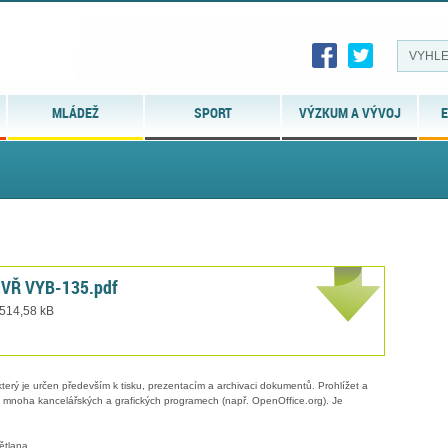
MLÁDEŽ
SPORT
VÝZKUM A VÝVOJ
E
í VŘ VYB-135.pdf
 514,58 kB
erý je určen především k tisku, prezentacím a archivaci dokumentů. Prohlížet a
 v mnoha kancelářských a grafických programech (např. OpenOffice.org). Je
ětlana