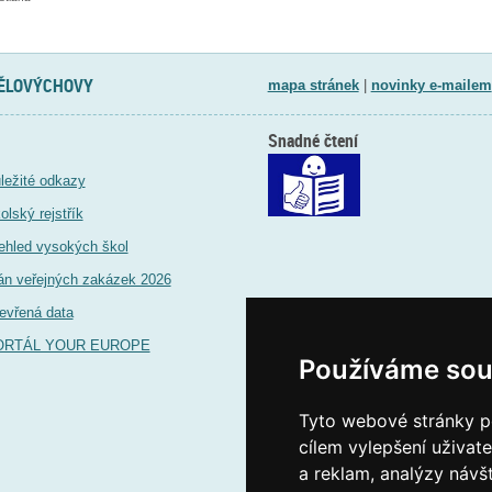
TĚLOVÝCHOVY
mapa stránek
|
novinky e-mailem
Snadné čtení
ležité odkazy
olský rejstřík
ehled vysokých škol
án veřejných zakázek 2026
evřená data
ORTÁL YOUR EUROPE
Používáme sou
Tyto webové stránky po
cílem vylepšení uživat
a reklam, analýzy návš