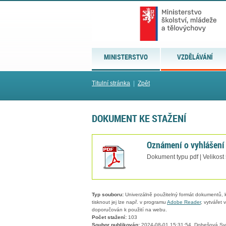
MINISTERSTVO
VZDĚLÁVÁNÍ
Titulní stránka
|
Zpět
DOKUMENT KE STAŽENÍ
Oznámení o vyhlášen
Dokument typu pdf | Velikost
Typ souboru:
Univerzálně použitelný formát dokumentů, kt
tisknout jej lze např. v programu
Adobe Reader
, vytvářet
doporučován k použití na webu.
Počet stažení:
103
Soubor publikován:
2024-08-01 15:31:54, Dobešová Sv