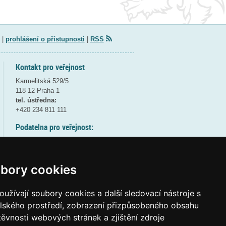
|
prohlášení o přístupnosti
|
RSS
Kontakt pro veřejnost
Karmelitská 529/5
118 12 Praha 1
tel. ústředna:
+420 234 811 111
Podatelna pro veřejnost:
pondělí a středa - 7:30-17:00
úterý a čtvrtek - 7:30-15:30
pátek - 7:30-14:00
bory cookies
8:30 - 9:30 - bezpečnostní přestávka
(více informací
ZDE
)
užívají soubory cookies a další sledovací nástroje s
elského prostředí, zobrazení přizpůsobeného obsahu
Elektronická podatelna:
těvnosti webových stránek a zjištění zdroje
posta@msmt
gov
cz