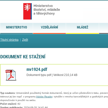
MINISTERSTVO
VZDĚLÁVÁNÍ
MLÁDEŽ
Titulní stránka
|
Zpět
DOKUMENT KE STAŽENÍ
mv1924.pdf
Dokument typu pdf | Velikost 210,14 kB
Typ souboru:
Univerzálně použitelný formát dokumentů, který je určen především k tisku, prezen
tisknout jej lze např. v programu
Adobe Reader
, vytvářet v mnoha kancelářských a grafických pr
doporučován k použití na webu.
Počet stažení:
82
Soubor publikován:
2024-08-26 14:41:44