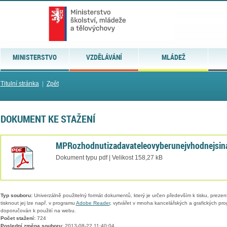
MINISTERSTVO
VZDĚLÁVÁNÍ
MLÁDEŽ
Titulní stránka
|
Zpět
DOKUMENT KE STAŽENÍ
MPRozhodnutizadavateleovyberunejvhodnejsina
Dokument typu pdf | Velikost 158,27 kB
Typ souboru:
Univerzálně použitelný formát dokumentů, který je určen především k tisku, prezen
tisknout jej lze např. v programu
Adobe Reader
, vytvářet v mnoha kancelářských a grafických pr
doporučován k použití na webu.
Počet stažení:
724
Poslední změna souboru:
2013-08-22 11:40:04